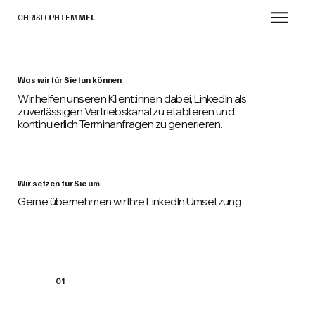
CHRISTOPH
TEMMEL
Was wir für Sie tun können
Wir helfen unseren Klient:innen dabei, LinkedIn als
zuverlässigen Vertriebskanal zu etablieren und
kontinuierlich Terminanfragen zu generieren.
Wir setzen für Sie um
Gerne übernehmen wir Ihre LinkedIn Umsetzung
01