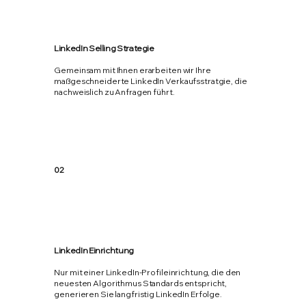
LinkedIn Selling Strategie
Gemeinsam mit Ihnen erarbeiten wir Ihre
maßgeschneiderte LinkedIn Verkaufsstratgie, die
nachweislich zu Anfragen führt.
02
LinkedIn Einrichtung
Nur mit einer LinkedIn-Profileinrichtung, die den
neuesten Algorithmus Standards entspricht,
generieren Sie langfristig LinkedIn Erfolge.