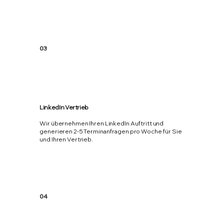
03
LinkedIn Vertrieb
Wir übernehmen Ihren LinkedIn Auftritt und
generieren 2-5 Terminanfragen pro Woche für Sie
und Ihren Vertrieb.
04