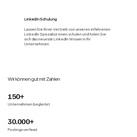
LinkedIn Schulung
Lassen Sie Ihren Vertrieb von unseren erfahrenen
LinkedIn Spezialist:innen schulen und holen Sie
sich das neueste LinkedIn Wissen in Ihr
Unternehmen.
Wir können gut mit Zahlen
150+
Unternehmen begleitet
30.000+
Postings verfasst